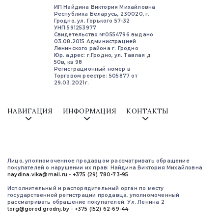
ИП Найдина Виктория Михайловна
Республика Беларусь, 230020, г.
Гродно, ул. Горького 57-32
УНП 591253977
Свидетельство №0554796 выдано
03.08.2015 Администрацией
Ленинского района г. Гродно
Юр. адрес: г.Гродно, ул. Тавлая д
50в, кв 98
Регистрационный номер в
Торговом реестре: 505877 от
29.03.2021г.
НАВИГАЦИЯ
ИНФОРМАЦИЯ
КОНТАКТЫ
Лицо, уполномоченное продавцом рассматривать обращение
покупателей о нарушении их прав: Найдина Виктория Михайловна
naydina.vika@mail.ru
-
+375 (29) 780-73-95
Исполнительный и распорядительный орган по месту
государственной регистрации продавца, уполномоченный
рассматривать обращение покупателей. Ул. Ленина 2
torg@gorod.grodnj.by
-
+375 (152) 62-69-44